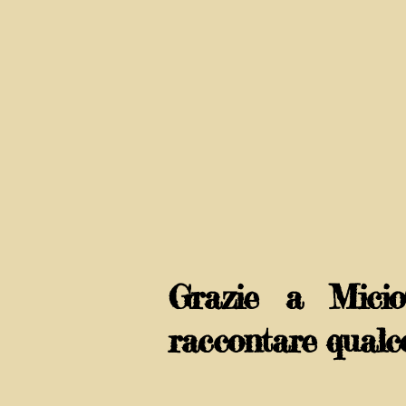
Grazie a Micio
raccontare qualco