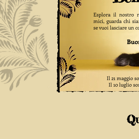
Esplora il nostro 
mici, guarda chi si
se vuoi lasciare un
Buon
Il 21 maggio s
Il 10 luglio s
Qu