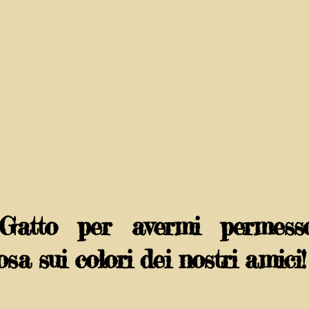
Gatto per avermi permess
sa sui colori dei nostri amici!