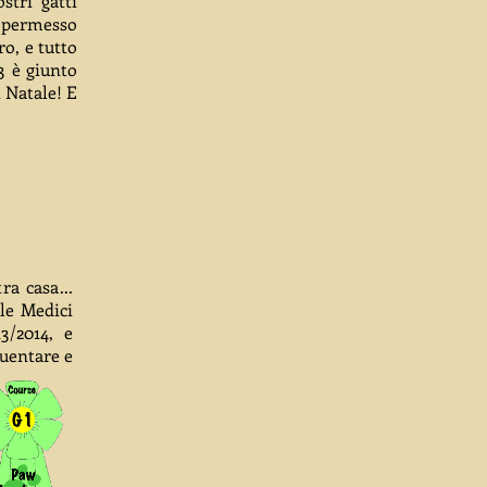
stri gatti
a permesso
o, e tutto
3 è giunto
 Natale! E
a casa...
le Medici
3/2014, e
uentare e