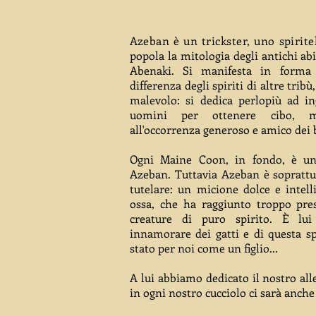
A
zeban è un trickster, uno spirite
popola la mitologia degli antichi abi
Abenaki. Si manifesta in forma
differenza degli spiriti di altre trib
malevolo: si dedica perlopiù ad i
uomini per ottenere cibo, 
all'occorrenza generoso e amico dei
Ogni Maine Coon, in fondo, è un 
Azeban. Tuttavia Azeban è soprattu
tutelare: un micione dolce e intell
ossa, che ha raggiunto troppo pre
creature di puro spirito.
È lui
innamorare dei gatti e di questa s
stato per noi come un figlio...
A lui abbiamo dedicato il nostro all
in ogni nostro cucciolo ci sarà anche 