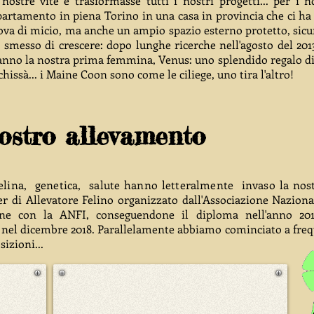
ostre vite e trasformasse tutti i nostri progetti... per i no
appartamento in piena Torino
in una casa in provincia che ci h
rova di micio, ma anche un ampio spazio esterno protetto, sicur
 smesso di crescere: dopo lunghe ricerche nell'agosto del 201
 anno la nostra prima femmina, Venus: uno splendido regalo di
chissà... i Maine Coon sono come le ciliege, uno tira l'altro!
nostro allevamento
felina, genetica, salute hanno letteralmente invaso la nostr
r di Allevatore Felino organizzato dall'Associazione Naziona
ione con la ANFI, conseguendone il diploma nell'anno 201
 nel dicembre 2018. Parallelamente abbiamo cominciato a freq
izioni...