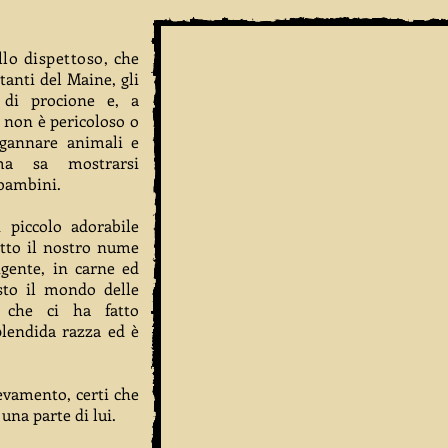
llo dispettoso,
che
tanti del Maine, gli
 di procione e, a
ù, non è pericoloso o
ngannare animali e
ma sa mostrarsi
 bambini.
piccolo adorabile
tto il nostro nume
igente, in carne ed
sto il mondo delle
 che ci ha fatto
plendida razza ed è
evamento, certi che
una parte di lui.