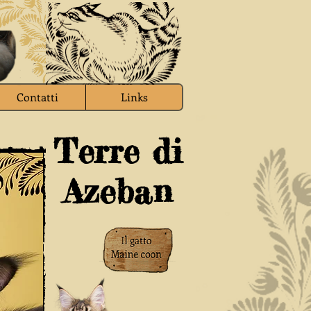
Contatti
Links
Terre di
Azeban