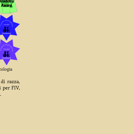
cologia
 di razza,
i per FIV,
.